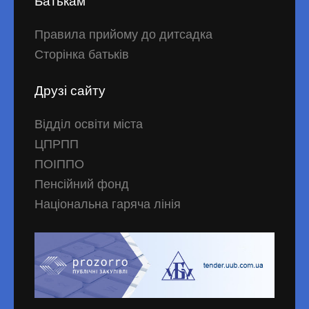
Батькам
Правила прийому до дитсадка
Сторінка батьків
Друзі сайту
Відділ освіти міста
ЦПРПП
ПОІППО
Пенсійний фонд
Національна гаряча лінія