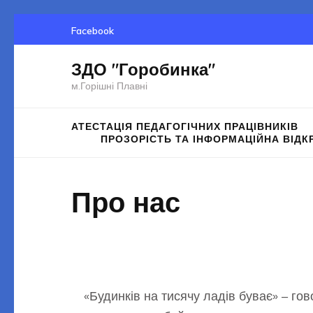
Перейти
Facebook
до
вмісту
ЗДО "Горобинка"
(натисніть
м.Горішні Плавні
Enter)
АТЕСТАЦІЯ ПЕДАГОГІЧНИХ ПРАЦІВНИКІВ
ПРОЗОРІСТЬ ТА ІНФОРМАЦІЙНА ВІДК
Про нас
«Будинків на тисячу ладів буває» – гово