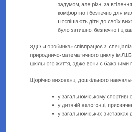
задумом, але різні за втіленн
комфортно і безпечно для мал
Поспішають діти до своїх вихо
було затишно, безпечно і цікав
ЗДО «Горобинка» співпрацює зі спеціалі
природничо-математичного циклу ім.Л.І.Б
шкільного життя, адже вони є бажаними г
Щорічно вихованці дошкільного навчальн
у загальноміському спортивно
у дитячій велогонці, присвяч
у загальноміських виставках 