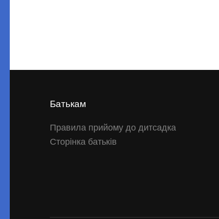
Батькам
Правила прийому до дитсадка
Сторінка батьків