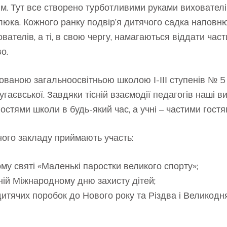
ям. Тут все створено турботливими руками вихователів
юка. Кожного ранку подвір’я дитячого садка наповню
вателів, а ті, в свою чергу, намагаються віддати част
о.
зованою загальноосвітньою школою І-ІІІ ступенів № 
угаєвської. Завдяки тісній взаємодії педагогів наші
остями школи в будь-який час, а учні – частими гостя
ого закладу приймають участь:
му святі «Маленькі паростки великого спорту»;
еній Міжнародному дню захисту дітей;
дитячих поробок до Нового року та Різдва і Великодня