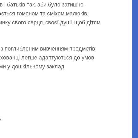
 і батьків так, аби було затишно,
ється гомоном та сміхом малюків.
инку свого серця, своєї душі, щоб дітям
5 з поглибленим вивченням предметів
 вихованці легше адаптуються до умов
ми у дошкільному закладі.
.