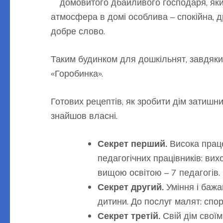
домовитого дбайливого господаря, який 
атмосфера в домі особлива – спокійна, 
добре слово.
Таким будинком для дошкільнят, завдяки п
«Горобинка».
Готових рецептів, як зробити дім затишн
знайшов власні.
Секрет перший.
Висока праце
педагогічних працівників: вих
вищою освітою – 7 педагогів.
Секрет другий.
Уміння і бажа
дитини. До послуг малят: спор
Секрет третій.
Свій дім своїм