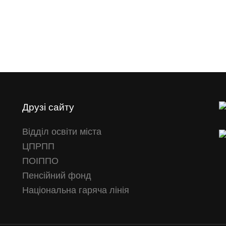
Друзі сайту
Відділ освіти міста
ЦПРПП
ПОІППО
Пенсійний фонд
Національна гаряча лінія