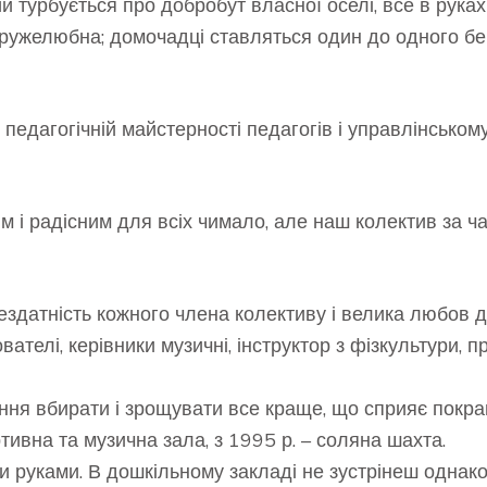
турбується про добробут власної оселі, все в руках с
дружелюбна; домочадці ставляться один до одного бе
едагогічній майстерності педагогів і управлінському
им і радісним для всіх чимало, але наш колектив за ч
здатність кожного члена колективу і велика любов до
ователі, керівники музичні, інструктор з фізкультури, 
ння вбирати і зрощувати все краще, що сприяє покр
тивна та музична зала, з 1995 р. – соляна шахта.
и руками. В дошкільному закладі не зустрінеш однако