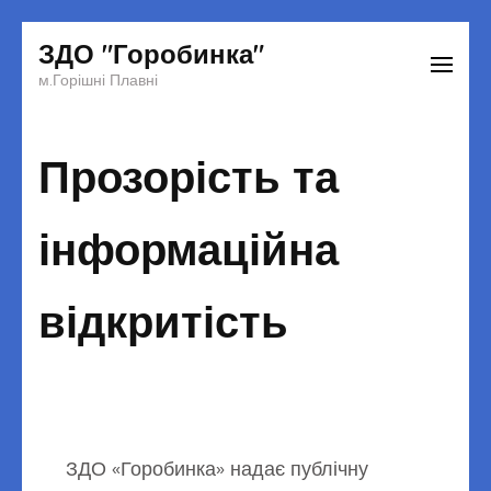
Перейти
ЗДО "Горобинка"
до
м.Горішні Плавні
вмісту
(натисніть
Прозорість та
Enter)
інформаційна
відкритість
ЗДО «Горобинка» надає публічну