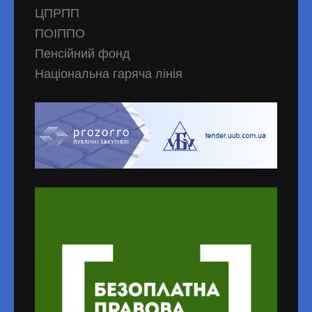
ЦПРПП
ПОІППО
Пенсійний фонд
Національна гаряча лінія