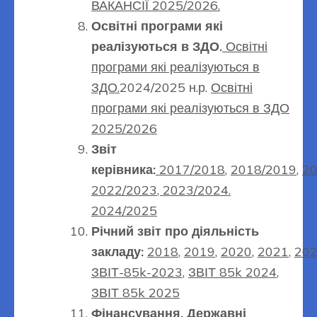
ВАКАНСІЇ 2025/2026.
Освітні програми які
реалізуються в ЗДО.
Освітні
програми які реалізуються в
ЗДО.
2024/2025 н.р.
Освітні
програми які реалізуються в ЗДО
2025/2026
Звіт
керівника:
2017/2018
,
2018/2019
,
20
2022/2023
,
2023/2024.
2024/2025
Річний звіт про діяльність
закладу:
2018
,
2019
,
2020
,
2021
,
20
ЗВІТ-85k-2023
,
ЗВІТ 85k 2024
,
ЗВІТ 85k 2025
Фінансування
,
Державні