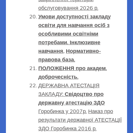
обслуговування 2026 р.
Умови доступності закладу
освіти для навчання осіб з
особливими освітніми
потребами.
Інклюзивне
навчання
,
Нор
м
ативно-
правова база.
ПОЛОЖЕННЯ про академ.
доброчесність.
ДЕРЖАВНА АТЕСТАЦІЯ
ЗАКЛАДУ:
Свідоцтво про
державну атестацію ЗДО
Горобинка у 2007р.
Наказ про
результати державної АТЕСТАЦІЇ
ЗДО Горобинка 2016 р.