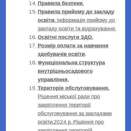
Правила безпеки.
Правила прийому до закладу
освіти.
Інформація
прийому до
закладу освіти та відрахування.
Освітні послуги ЗДО.
Розмір оплати за навчання
здобувачів освіти
.
Функціональна структура
внутрішньосадового
управління.
Територія обслуговування.
Рішення міської ради про
закріплення території
обслуговування за закладами
освіти.2024 р.
Рішення про
закріплення територій