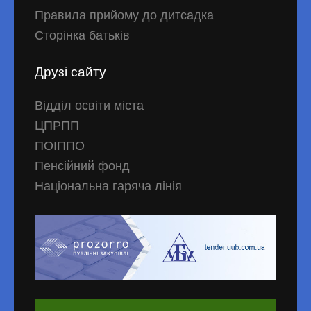
Правила прийому до дитсадка
Сторінка батьків
Друзі сайту
Відділ освіти міста
ЦПРПП
ПОІППО
Пенсійний фонд
Національна гаряча лінія